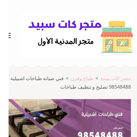
خطى
لى
لمحتوى
اضغط
Enter
متجر المدينة كات سبيد
متجر كات سبيد
متجر كات سبيد
>
طباخ وفرن
>
فني صيانة طباخات اشبيلية
98548488 تصليح و تنظيف طباخات