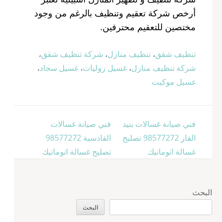
أرخص شركة تعقيم وتنظيف بالرغم من وجود
مختصين للتعقيم محترفين.
تنظيف شقق
،
تنظيف منازل
،
شركة تنظيف شقق
،
شركة تنظيف منازل
،
غسيل زوليات
،
غسيل سجاد
،
غسيل موكيت
تصفّح
فني صيانة غسالات بنيد
فني صيانة غسالات
المقالات
القار 98577272 تصليح
القادسية 98577272
غسالة اتوماتيك
تصليح غسالة اتوماتيك
البحث
البحث