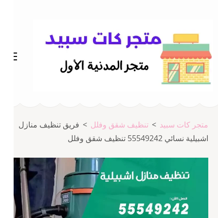
خطى
لى
لمحتوى
اضغط
Enter
متجر المدينة كات سبيد
متجر كات سبيد
متجر كات سبيد
>
تنظيف شقق وفلل
>
فريق تنظيف منازل
اشبيلية نسائي 55549242 تنظيف شقق وفلل