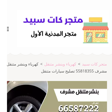
خطى
لى
لمحتوى
اضغط
Enter
متجر المدينة كات سبيد
متجر كات سبيد
متجر كات سبيد
>
كهرباء وبنشر متنقل
>
كهرباء وبنشر متنقل
مشرف 55818355‬ تصليح سيارات متنقل