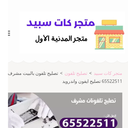
خطى
لى
لمحتوى
اضغط
Enter
متجر المدينة كات سبيد
متجر كات سبيد
متجر كات سبيد
>
تصليح تلفون
>
تصليح تلفون بالبيت مشرف
65522511 تصليح ايفون واندرويد