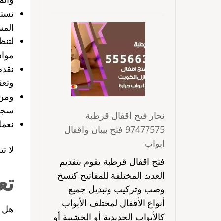
نستخ
المس
لتنظ
مواد
نقدم
وتعق
ومن 
سجا
نجار فتح اقفال قرطبة
نعم
97477575 فتح بيبان واقفال
ابواب
لا ت
فتح اقفال قرطبة يقوم بتقديم
تع
العديد المختلفة للمفاتيح كنسخ
وصب وتركيب ونبديل جميع
أنواع الأقفال لمختلف الأبواب
هل ي
كالأبواب الحديدية أو الخشبية أو