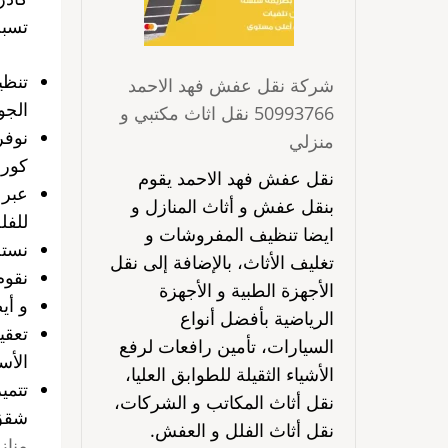
تسبب
تنظي
شركة نقل عفش فهد الاحمد
الجو
50993766 نقل اثاث مكتبي و
نوفر
منزلي
كورو
نقل عفش فهد الاحمد يقوم
عبر 
بنقل عفش و أثاث المنازل و
للفل
ايضا تنظيف المفروشات و
نستخ
تغليف الأثاث، بالإضافة إلى نقل
نقوم
الأجهزة الطبية و الأجهزة
و أي
الرياضية بأفضل أنواع
السيارات، تأمين رافعات لرفع
الأس
الأشياء الثقيلة للطوابق العليا،
تتمي
نقل أثاث المكاتب و الشركات،
شقق 
نقل أثاث الفلل و العفش.
مناز