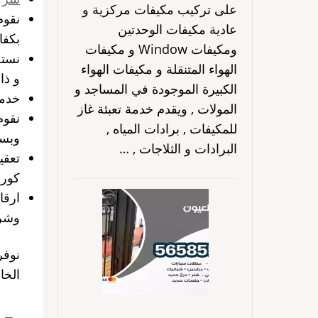
على تركيب مكيفات مركزية و
نقوم
عادية مكيفات الوحدتين
بكفا
ومكيفات Window و مكيفات
نستخ
الهواء المتنقلة و مكيفات الهواء
و ذا
الكبيرة الموجودة في المساجد و
خدما
المولات , ويقدم خدمة تعبئة غاز
نقوم
للمكيفات , برادات المياه ,
وبسر
البرادات و الثلاجات , …
تعقي
كورو
ارقا
وشرك
نوفر
الخا