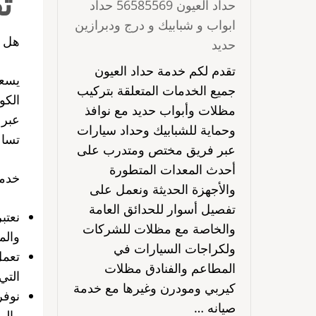
تط
حداد العيون 56585569 حداد
ابواب و شبابيك و درج ودبرازين
هل ت
حديد
تقدم لكم خدمة حداد العيون
يسعد
جميع الخدمات المتعلقة بتركيب
الكو
مظلات وأبواب حديد مع نوافذ
عبر 
وحماية للشبابيك وحداد سيارات
تساع
عبر فريق مختص ومتدرب على
أحدث المعدات المتطورة
خدما
والأجهزة الحديثة ونعمل على
تفصيل أسوار للحدائق العامة
نعتب
والخاصة مع مظلات للشركات
والم
ولكراجات السيارات في
تعمل
المطاعم والفنادق مظلات
التي
كيربي ومودرن وغيرها مع خدمة
نوفر
صيانه …
والم