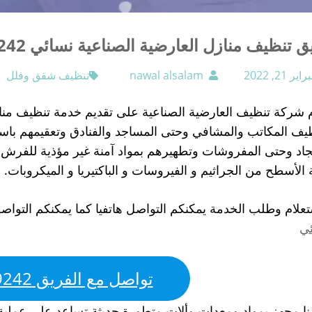
تنظيف منازل العارضية الصناعية نسائي 55549242 تنظيف شقق وفلل
اير 21, 2022
nawal alsalam
تنظيف شقق وفلل
 شركة تنظيف العارضية الصناعية على تقديم خدمة تنظيف منازل 
يف المكاتب والمشافي وحتى المساجد والفنادق وتعقيمهم باس
اد وحتى المفروشات وتطهيرهم بمواد آمنة غير مؤذية للفرش و
 الأسطح من الجراثيم و الفيروسات و الباكتيريا و الميكروبات.
تعلام وطلب الخدمة يمكنكم التواصل هاتفيا كما يمكنكم التواص
ي
تواصل مع الفريق 55549242
نا مجهز بمواد ومعدات وألات متطورة حديثة تساعد على عملية ا