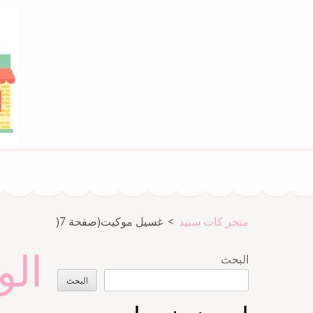
خطى
لى
لمحتوى
اضغط
Enter
متجر المدينة كات سبيد
متجر كات سبيد
متجر كات سبيد
>
غسيل موكيت
(صفحة 7(
ال
البحث
البحث