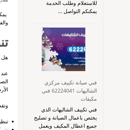
للاستعلام وطلب الخدمة
يمكنكم التواصل …
يمكن
والف
تن
هل ت
عند 
الصن
فني صيانة تكييف مركزي
الأر
الشاليهات 62224041 فني
مكيفات
وتقد
فني تكييف الشاليهات الذي
يختص باعمال الصيانة و تصليح
تنظي
جميع اعطال المكيف ويعمل
شركة