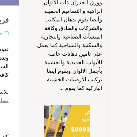
وورق الجدران ذات الألوان
الزاهية و التصاميم الجميلة
فريق 
وأيضا يقوم بدهان المكاتب
والشركات والفنادق وكافة
فبر
المنشآت الصناعية والتجارية
والسكنية والسياحية كما يعمل
تقوم
على تامين دهانات خاصة
وتنظ
للأبواب الحديدية والخشبية
السج
بأجمل الالوان ويقوم ايضا
كافة
تركيب الأرضيات الخشبية
الباركيه كما يقوم …
للاس
نسائ
كادر