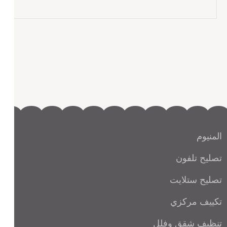
المنيوم
تصليح تلفون
تصليح ستلايت
تكييف مركزي
تنظيف شقق وفلل