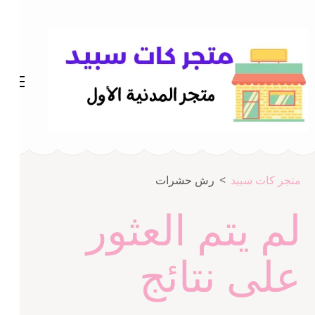
خطى
لى
لمحتوى
اضغط
Enter
متجر المدينة كات سبيد
متجر كات سبيد
متجر كات سبيد
>
رش حشرات
لم يتم العثور
على نتائج