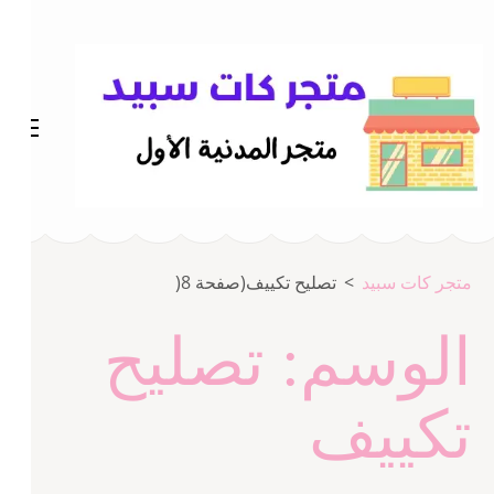
خطى
لى
لمحتوى
اضغط
Enter
متجر المدينة كات سبيد
متجر كات سبيد
متجر كات سبيد
>
تصليح تكييف
(صفحة 8(
الوسم:
تصليح
تكييف