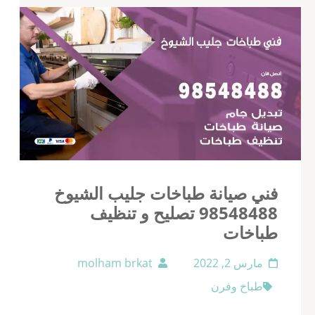
فني صيانة طباخات جليب الشيوخ
98548488 تصليح و تنظيف
طباخات
مارس 2, 2022
molham brkat
طباخ وفرن