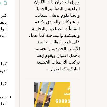
وورق الجدران ذات الألوان
فبر
الزاهية و التصاميم الجميلة
وأيضا يقوم بدهان المكاتب
فني 
والشركات والفنادق وكافة
بالف
المنشآت الصناعية والتجارية
أنوا
والسكنية والسياحية كما يعمل
المخ
على تامين دهانات خاصة
للأبواب الحديدية والخشبية
بأجمل الالوان ويقوم ايضا
تركيب الأرضيات الخشبية
كما 
الباركيه كما يقوم …
نقوم
كما 
نقدم
الطب