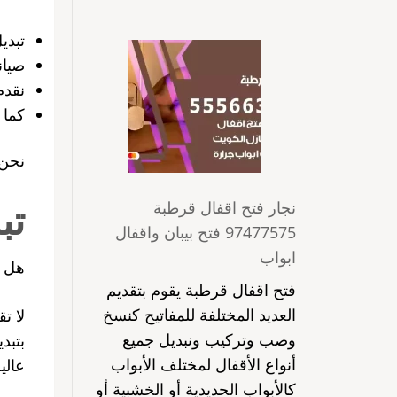
تبدي
صيان
نقدم
كما 
نحن متواجدون
تب
نجار فتح اقفال قرطبة
97477575 فتح بيبان واقفال
ابواب
هل ت
فتح اقفال قرطبة يقوم بتقديم
العديد المختلفة للمفاتيح كنسخ
لا ت
وصب وتركيب ونبديل جميع
بتبد
أنواع الأقفال لمختلف الأبواب
عالي
كالأبواب الحديدية أو الخشبية أو