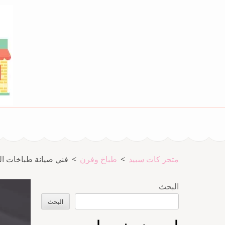
خطى
لى
لمحتوى
اضغط
Enter
متجر المدينة كات سبيد
متجر كات سبيد
متجر كات سبيد
>
طباخ وفرن
>
فني صيانة طباخات النسيم 98548488 تصليح و 
البحث
البحث