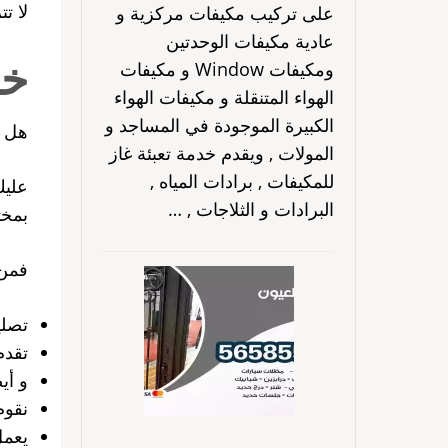
لا ت
على تركيب مكيفات مركزية و
عادية مكيفات الوحدتين
خد
ومكيفات Window و مكيفات
الهواء المتنقلة و مكيفات الهواء
الكبيرة الموجودة في المساجد و
هل ت
المولات , ويقدم خدمة تعبئة غاز
للمكيفات , برادات المياه ,
عليك
البرادات و الثلاجات , …
بمخت
فمن 
تصلي
تقدم
و أي
نقوم
يعمل