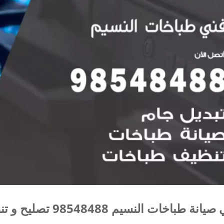
انة طباخات النسيم 98548488 تصليح و تنظيف طباخات