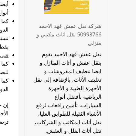
أيضا
أنوا
كما 
شركة نقل عفش فهد الاحمد
الدو
50993766 نقل اثاث مكتبي و
نستو
منزلي
بقطع
نقل عفش فهد الاحمد يقوم
فني 
بنقل عفش و أثاث المنازل و
كما 
ايضا تنظيف المفروشات و
للصي
تغليف الأثاث، بالإضافة إلى نقل
كما 
الأجهزة الطبية و الأجهزة
الدو
الرياضية بأفضل أنواع
السيارات، تأمين رافعات لرفع
الأح
الأشياء الثقيلة للطوابق العليا،
ترضي
نقل أثاث المكاتب و الشركات،
نقل أثاث الفلل و العفش.