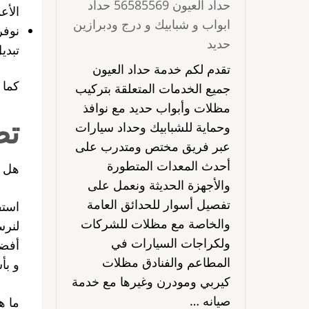
حداد العيون 56585569 حداد
الأع
ابواب و شبابيك و درج ودبرازين
نوفر
حديد
تبدي
تقدم لكم خدمة حداد العيون
كما 
جميع الخدمات المتعلقة بتركيب
مظلات وأبواب حديد مع نوافذ
تص
وحماية للشبابيك وحداد سيارات
عبر فريق مختص ومتدرب على
أحدث المعدات المتطورة
هل ط
والأجهزة الحديثة ونعمل على
تفصيل أسوار للحدائق العامة
استف
والخاصة مع مظلات للشركات
لنرس
ولكراجات السيارات في
أفضل
المطاعم والفنادق مظلات
و بأ
كيربي ومودرن وغيرها مع خدمة
صيانه …
ما ه