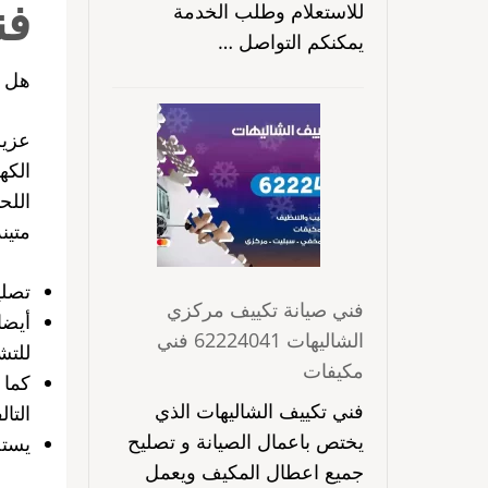
فن
للاستعلام وطلب الخدمة
يمكنكم التواصل …
هل 
عزيز
الكه
اللح
متين
تصلي
فني صيانة تكييف مركزي
أيضا
الشاليهات 62224041 فني
للتش
مكيفات
كما 
فني تكييف الشاليهات الذي
التال
يختص باعمال الصيانة و تصليح
يستخ
جميع اعطال المكيف ويعمل