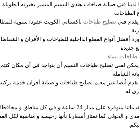
 لدينا فني صيانة طباخات هندي النسيم المتميز بخبرته الطويلة
ع الطباخات
يقدم فني
تصليح طباخات
باكستاني الكويت عقودا سنوية للمطاعم
رية
رد أفضل أنواع القطع الداخلية للطباخات و الأفران و الشفاطات 
 جديدة
طباخات تيماء
يمكن لفني تصليح طباخات النسيم أن يتواجد في أي مكان كنتم 
انة الشاملة
نقدم أيضا عبر معلم تصليح طباخات و صيانة أفران خدمة تركيب
ري له
إن خدماتنا متوفرة على مدار 24 ساعة و في كل م
مدي و الحولي كما تمتاز أسعارنا بأنها رخيصة و مناسبة لكل ال
كم.