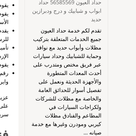
حداد العيون 56585569 حداد
يقوم
ابواب و شبابيك و درج ودبرازين
يقوم
حديد
الأس
تقدم لكم خدمة حداد العيون
يقدم
جميع الخدمات المتعلقة بتركيب
للرس
مظلات وأبواب حديد مع نوافذ
تأمي
وحماية للشبابيك وحداد سيارات
الإر
عبر فريق مختص ومتدرب على
يقوم
أحدث المعدات المتطورة
رقم 
والأجهزة الحديثة ونعمل على
واير
تفصيل أسوار للحدائق العامة
عزيز
والخاصة مع مظلات للشركات
على 
ولكراجات السيارات في
سريع
المطاعم والفنادق مظلات
كيربي ومودرن وغيرها مع خدمة
فن
صيانه …