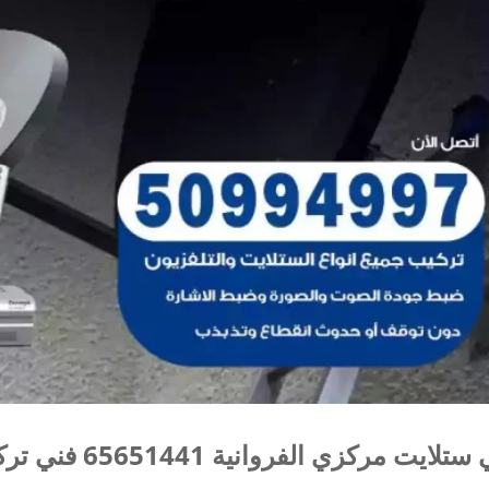
لايت مركزي الفروانية 65651441 فني تركيب ستلايت