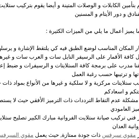
 بتأمين الكابلات و الوصلات المتينة و أيضا يقوم بتركيب ستلايت
فنادق و دور الأيتام و المسنين
ا يميز أعمال ما يلي من الميزات الكثيرة :
ار المكان المناسب لوضع الطبق فيه كي يلتقط الإشارة و يرس
ل كافة الأقمار على الرسيفر النايل سات و العرب سات و غيرها
نا مدرب على برمجة كافة الستلايتات و الرسيفرات و ضبط إعدا
تها و ترتيبها حسب رغبة العمل
ب ستلايتات مركزية و لا سلكية و غيرها من الأنواع بمواد ذات ج
تكم و اسعادكم
شكلة عدم التقاط الترددات ذات الترميز الأفقي حيث لا يستطي
ميز العامودي
 فني تركيب صيانة ستلايت الفروانية مبارك الكبير تصليح ستل
وانية العدان
ر
مقوي سيرفس
ذات جودة ممتازة, حيث يعمل
مقوي السيرف