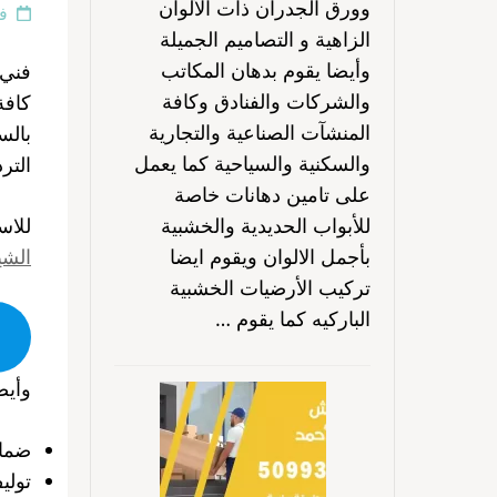
وورق الجدران ذات الألوان
فبر
الزاهية و التصاميم الجميلة
وأيضا يقوم بدهان المكاتب
فني 
والشركات والفنادق وكافة
كافة
المنشآت الصناعية والتجارية
بالس
والسكنية والسياحية كما يعمل
التر
على تامين دهانات خاصة
للأبواب الحديدية والخشبية
للاس
بأجمل الالوان ويقوم ايضا
الشي
تركيب الأرضيات الخشبية
الباركيه كما يقوم …
وأيض
ضمان
تولي