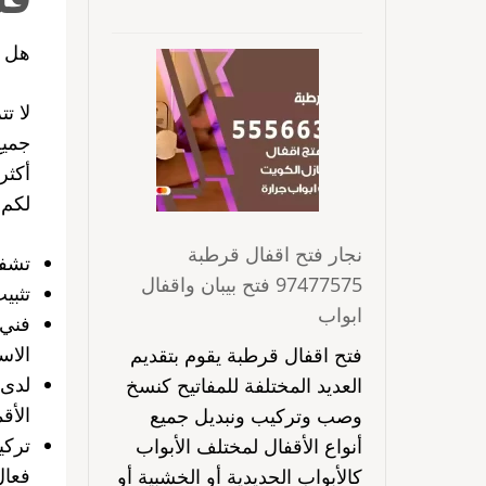
هل ت
لا ت
جميع
أكثر
لكم 
نجار فتح اقفال قرطبة
تشفي
97477575 فتح بيبان واقفال
تثبي
ابواب
فني 
الاس
فتح اقفال قرطبة يقوم بتقديم
لدى 
العديد المختلفة للمفاتيح كنسخ
الأق
وصب وتركيب ونبديل جميع
تركي
أنواع الأقفال لمختلف الأبواب
فعال
كالأبواب الحديدية أو الخشبية أو