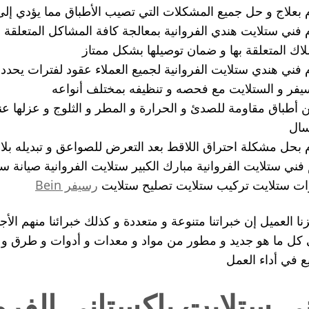
 بعلاج و حل جميع المشكلات التي تصيب الأطباق مما يؤدي إلى
 فني ستلايت هندي الفروانية بمعالجة كافة المشاكل المتعلق
لاك المتعلقة بها و ضمان توصيلها بشكل ممتاز
 فني هندي ستلايت الفروانية لجميع العملاء عقود لفترات يحددها 
يفر و الستلايت مع فحصه و تنظيفه بمختلف أنواعه
ن أطباق مقاومة للصدئ و الحرارة و المطر و الثلوج و عزلها عنها
سال
 بحل مشكلة احتراق اللاقط بعد التعرض للصواعق و تبديله بل
فني ستلايت الفروانية مبارك الكبير ستلايت الفروانية صيانة س
ات ستلايت تركيب ستلايت تصليح ستلايت
رسيفر Bein
نا العميل إن خبراتنا متنوعة و متعددة و كذلك خبرائنا منهم الأ
كل ما هو جديد و مطور من مواد و معدات و أدوات و طرق و أ
 في أداء العمل
ي ستلايت باكستاني الفروا