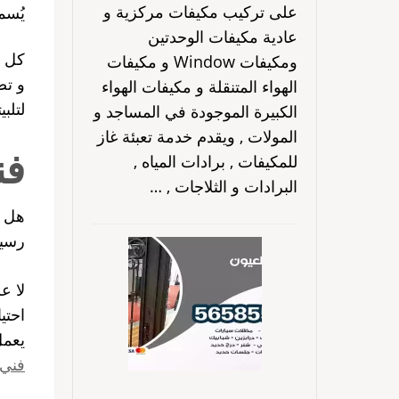
على تركيب مكيفات مركزية و
يُس
عادية مكيفات الوحدتين
كل خ
ومكيفات Window و مكيفات
الهواء المتنقلة و مكيفات الهواء
لتلب
الكبيرة الموجودة في المساجد و
المولات , ويقدم خدمة تعبئة غاز
فن
للمكيفات , برادات المياه ,
البرادات و الثلاجات , …
هل ا
رسيف
لا ع
احتي
يعمل
فني 