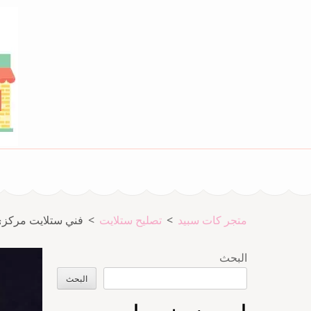
خطى
لى
لمحتوى
اضغط
Enter
متجر المدينة كات سبيد
متجر كات سبيد
متجر كات سبيد
>
تصليح ستلايت
>
فني ستلايت مركزي الفروانية 651441
البحث
البحث