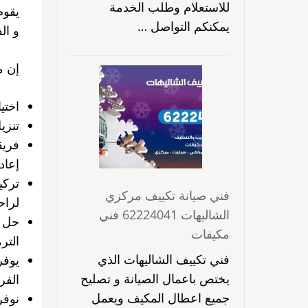
للاستعلام وطلب الخدمة
يقوم
يمكنكم التواصل …
و ال
إن م
اختي
تنزي
فريق
إعاد
تركي
فني صيانة تكييف مركزي
لراح
الشاليهات 62224041 فني
حل م
مكيفات
التر
فني تكييف الشاليهات الذي
يوفر
يختص باعمال الصيانة و تصليح
الفر
جميع اعطال المكيف ويعمل
نوف