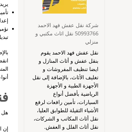
يريد
تأمي
إعدا
شركة نقل عفش فهد الاحمد
نؤمن
50993766 نقل اثاث مكتبي و
تبدي
منزلي
بالإ
نقل عفش فهد الاحمد يقوم
انقط
بنقل عفش و أثاث المنازل و
المت
ايضا تنظيف المفروشات و
أنواع
تغليف الأثاث، بالإضافة إلى نقل
الأجهزة الطبية و الأجهزة
فن
الرياضية بأفضل أنواع
السيارات، تأمين رافعات لرفع
الأشياء الثقيلة للطوابق العليا،
هل ت
نقل أثاث المكاتب و الشركات،
نقل أثاث الفلل و العفش.
إن ا