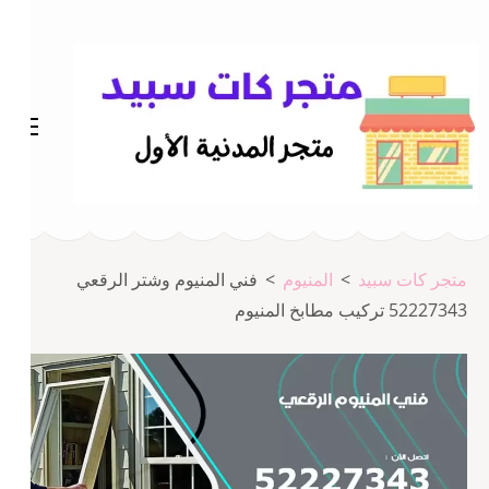
خطى
لى
لمحتوى
اضغط
Enter
متجر المدينة كات سبيد
متجر كات سبيد
متجر كات سبيد
>
المنيوم
>
فني المنيوم وشتر الرقعي
52227343 تركيب مطابخ المنيوم