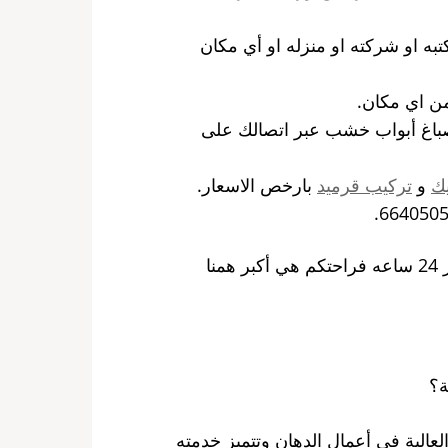
تبه او شركته او منزله او أي مكان
ن اي مكان.
صباغ أبواب خشب عبر اتصالك على
ك
و
تركيب قرميد
بارخص الاسعار.
ا
ة؟
لعالية في أعمال الدهان وتتميز خدمته