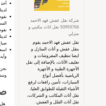
أخذ 
لدينا
نقوم
شركة نقل عفش فهد الاحمد
المس
50993766 نقل اثاث مكتبي و
نقوم
منزلي
لدين
نقل عفش فهد الاحمد يقوم
صباغ
بنقل عفش و أثاث المنازل و
اسعا
ايضا تنظيف المفروشات و
وأيد
تغليف الأثاث، بالإضافة إلى نقل
الأجهزة الطبية و الأجهزة
وستج
الرياضية بأفضل أنواع
السيارات، تأمين رافعات لرفع
صب
الأشياء الثقيلة للطوابق العليا،
نقل أثاث المكاتب و الشركات،
نقل أثاث الفلل و العفش.
هل ت