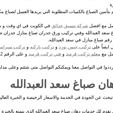
ة
 بتأمين الصباغ بالكميات المطلوبة التي يريدها العميل لصباغ مك
صل مع افضل
شركة تنسيق حدائق
في الكويت في اي وقت و م
 سعد العبدالله وفني تركيب ورق جدران صباغ منازل جدران 
رقم صباغ منازل في سعد العبدالله.
 ايضاً على
تركيب جبس بورد
و
تركيب باركيه
و
تركيب سيرامي
صل مع
معلم تركيب قرميد
و
فني تركيب قرميد
و على الرقم 66405052.
ددوا في التواصل معنا ويمكنكم التواصل متى شئتم وعلى مدار 24 ساعه فراحتكم هي أكبر همن
ان صباغ سعد العبدالله
بحث عن الجودة في الخدمة والاسعار الرخيصة و الخبرة العالي
نقدم لك خدمات دهان صباغ سعد العبدالله الذي يتمتع بالخبرة ا