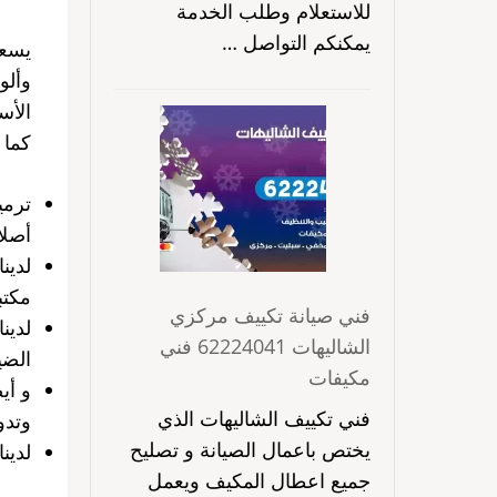
للاستعلام وطلب الخدمة
يمكنكم التواصل …
يسعد
وألو
الأس
كما 
ترمي
أصلا
لدين
مكتب
فني صيانة تكييف مركزي
لدين
الشاليهات 62224041 فني
الضي
مكيفات
و أي
فني تكييف الشاليهات الذي
وتدو
يختص باعمال الصيانة و تصليح
لدين
جميع اعطال المكيف ويعمل