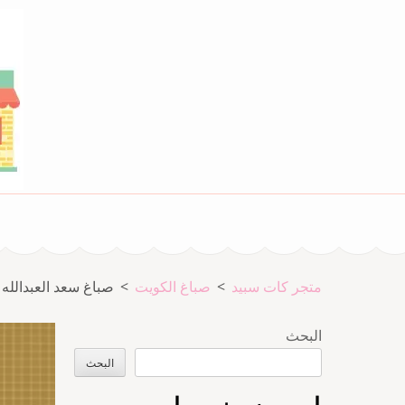
خطى
لى
لمحتوى
اضغط
Enter
متجر المدينة كات سبيد
متجر كات سبيد
متجر كات سبيد
>
صباغ الكويت
>
صباغ سعد العبدالله 66405052 صباغ تركيب باركيه و سيراميك و ورق جدرا
البحث
البحث