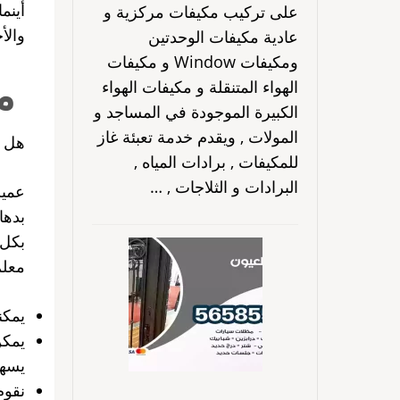
أينم
على تركيب مكيفات مركزية و
والأ
عادية مكيفات الوحدتين
ومكيفات Window و مكيفات
مع
الهواء المتنقلة و مكيفات الهواء
الكبيرة الموجودة في المساجد و
المولات , ويقدم خدمة تعبئة غاز
هل 
للمكيفات , برادات المياه ,
البرادات و الثلاجات , …
عميل
بدها
بكل 
معلم
يمكن
يمكن
يسهل
نقوم