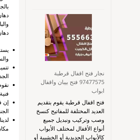
بالج
دهان
والب
دهان
يستخ
والس
تتمي
نجار فتح اقفال قرطبة
الجد
97477575 فتح بيبان واقفال
نقوم
ابواب
فنية
فتح اقفال قرطبة يقوم بتقديم
إن ف
العديد المختلفة للمفاتيح كنسخ
الجن
وصب وتركيب ونبديل جميع
لدين
أنواع الأقفال لمختلف الأبواب
مكان
كالأبواب الحديدية أو الخشبية أو