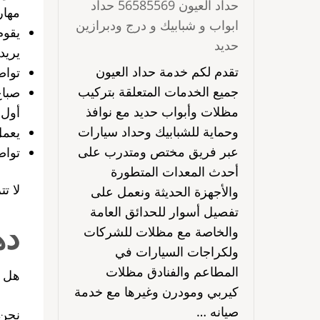
حداد العيون 56585569 حداد
مهار
ابواب و شبابيك و درج ودبرازين
يقوم
حديد
يريد
تقدم لكم خدمة حداد العيون
توا
جميع الخدمات المتعلقة بتركيب
صباغ
مظلات وأبواب حديد مع نوافذ
أول 
وحماية للشبابيك وحداد سيارات
يعمل
عبر فريق مختص ومتدرب على
توا
أحدث المعدات المتطورة
لا تتر
والأجهزة الحديثة ونعمل على
تفصيل أسوار للحدائق العامة
ده
والخاصة مع مظلات للشركات
ولكراجات السيارات في
المطاعم والفنادق مظلات
هل ت
كيربي ومودرن وغيرها مع خدمة
صيانه …
نحن 