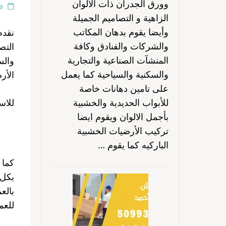
وورق الجدران ذات الألوان
فبر
الزاهية و التصاميم الجميلة
وأيضا يقوم بدهان المكاتب
نقدم
والشركات والفنادق وكافة
التص
المنشآت الصناعية والتجارية
والس
والسكنية والسياحية كما يعمل
الأر
على تامين دهانات خاصة
للأبواب الحديدية والخشبية
للاس
بأجمل الالوان ويقوم ايضا
تركيب الأرضيات الخشبية
الباركيه كما يقوم …
كما 
بكل 
بالع
للعمل