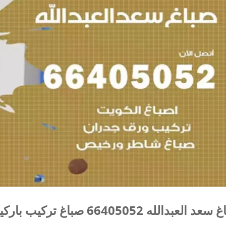
لعبدالله 66405052 صباغ تركيب باركيه و سيراميك و ورق جدران