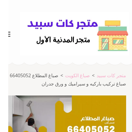
خطى
لى
لمحتوى
اضغط
Enter
متجر المدينة كات سبيد
متجر كات سبيد
متجر كات سبيد
>
صباغ الكويت
>
صباغ المطلاع 66405052
صباغ تركيب باركيه و سيراميك و ورق جدران