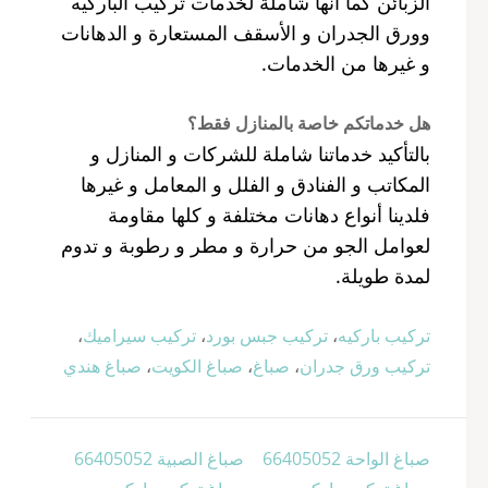
الزبائن كما أنها شاملة لخدمات تركيب الباركيه
وورق الجدران و الأسقف المستعارة و الدهانات
و غيرها من الخدمات.
هل خدماتكم خاصة بالمنازل فقط؟
بالتأكيد خدماتنا شاملة للشركات و المنازل و
المكاتب و الفنادق و الفلل و المعامل و غيرها
فلدينا أنواع دهانات مختلفة و كلها مقاومة
لعوامل الجو من حرارة و مطر و رطوبة و تدوم
لمدة طويلة.
تركيب باركيه
،
تركيب جبس بورد
،
تركيب سيراميك
،
تركيب ورق جدران
،
صباغ
،
صباغ الكويت
،
صباغ هندي
تصفّح
صباغ الواحة 66405052
صباغ الصبية 66405052
المقالات