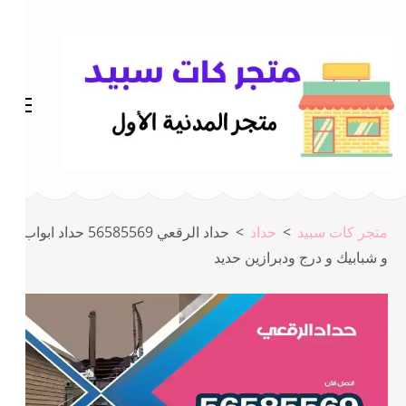
خطى
لى
لمحتوى
اضغط
Enter
متجر المدينة كات سبيد
متجر كات سبيد
متجر كات سبيد
>
حداد
>
حداد الرقعي 56585569 حداد ابواب
و شبابيك و درج ودبرازين حديد