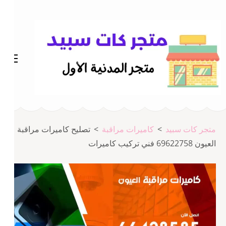
خطى
لى
لمحتوى
اضغط
Enter
متجر المدينة كات سبيد
متجر كات سبيد
متجر كات سبيد
>
كاميرات مراقبة
>
تصليح كاميرات مراقبة
العيون 69622758 فني تركيب كاميرات