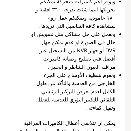
ونوفر لكم كاميرات متحركة يمكنكم
تحريكها اينما شئت بدرجة ٣٦٠ افقية و
١٨٠ عامودية ويمكنكم عمل زوم
لمشاهدة كافة التفاصيل التي تريدها .
ونعمل على حل مشاكل مثل تشويش او
خلل في الصورة او عدم تمكن جهاز
DVR أو جهاز NVR من التسجيل عبر
أفضل فني تصليح وصيانة كاميرات
مراقبة العيون الشاطر و الخبير .
ونقوم بتنظيف الأوساخ على الجزء
الخارجي من العدسة والتأكد من طول
الكابل لعدم تعرض التركيز الرئيسي
التلقائي للتكبير البؤري للعدسة للعطل
وتقيل كفاءته .
يمكن ان تتلاشى أعطال الكاميرات المراقبة
وذلك بفضل خدمة الصيانة الدورية و المنتظمة